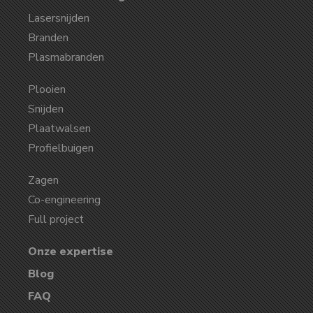
Lasersnijden
Branden
Plasmabranden
Plooien
Snijden
Plaatwalsen
Profielbuigen
Zagen
Co-engineering
Full project
Onze expertise
Blog
FAQ