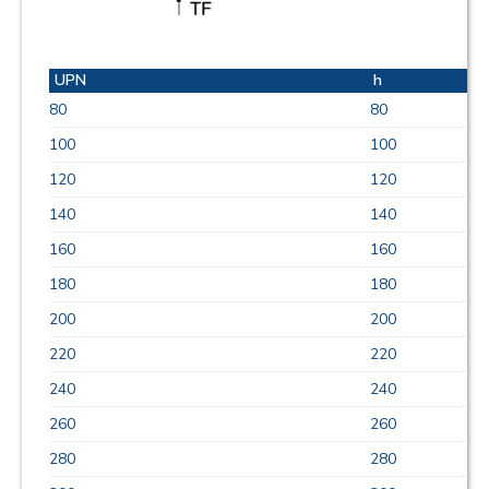
UPN
h
b
80
80
4
100
100
5
120
120
5
140
140
6
160
160
6
180
180
7
200
200
7
220
220
8
240
240
8
260
260
9
280
280
9