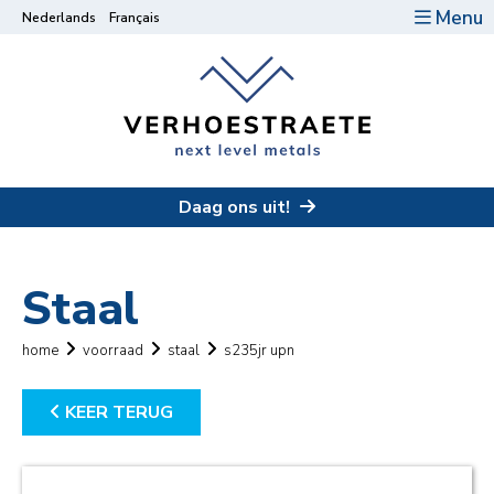
Menu
Nederlands
Français
Daag ons uit!
Staal
home
voorraad
staal
s235jr upn
KEER TERUG