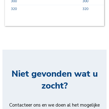
300
300
1
320
320
1
Niet gevonden wat u
zocht?
Contacteer ons en we doen al het mogelijke