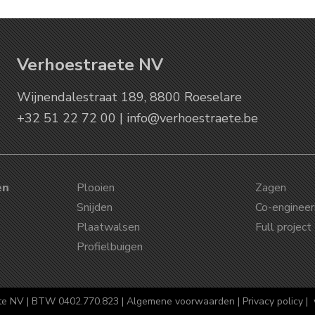
Verhoestraete NV
Wijnendalestraat 189, 8800 Roeselare
+32 51 22 72 00 |
info@verhoestraete.be
en
Plooien
Zagen
Snijden
Co-engineer
Plaatwalsen
Full project
Profielbuigen
te NV | BTW 0402.770.823 |
Algemene voorwaarden
|
Privacy policy
| 