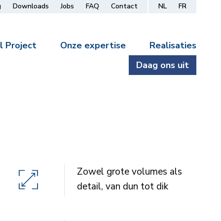
g
Downloads
Jobs
FAQ
Contact
NL
FR
l Project
Onze expertise
Realisaties
Daag ons uit
Zowel grote volumes als
detail, van dun tot dik