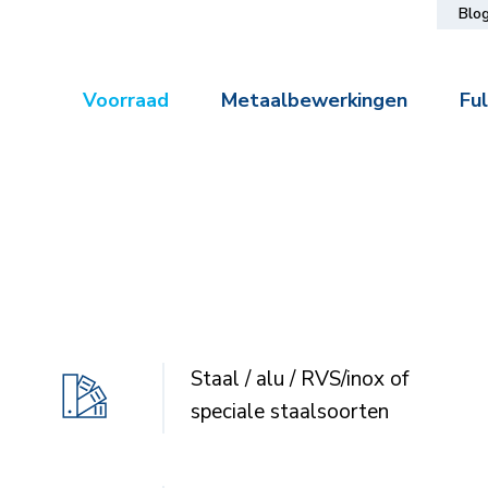
Blo
Voorraad
Metaalbewerkingen
Ful
Staal / alu / RVS/inox of
speciale staalsoorten