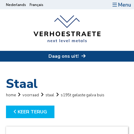
Menu
Nederlands
Français
Daag ons uit!
Staal
home
voorraad
staal
s195t gelaste galva buis
KEER TERUG