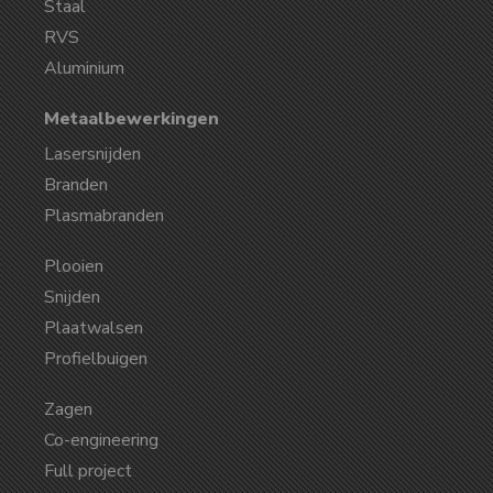
Staal
RVS
Aluminium
Metaalbewerkingen
Lasersnijden
Branden
Plasmabranden
Plooien
Snijden
Plaatwalsen
Profielbuigen
Zagen
Co-engineering
Full project