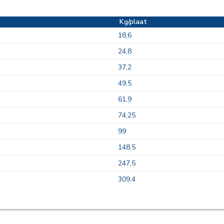
Kg/plaat
18,6
24,8
37,2
49,5
61,9
74,25
99
148,5
247,5
309,4