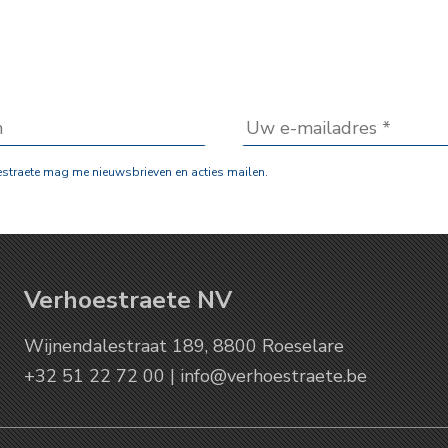
estraete mag me nieuwsbrieven en acties mailen.
Verhoestraete NV
Wijnendalestraat 189, 8800 Roeselare
+32 51 22 72 00 |
info@verhoestraete.be