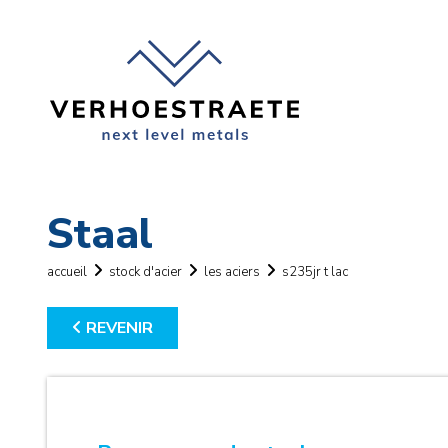
Staal
accueil
stock d'acier
les aciers
s235jr t lac
REVENIR