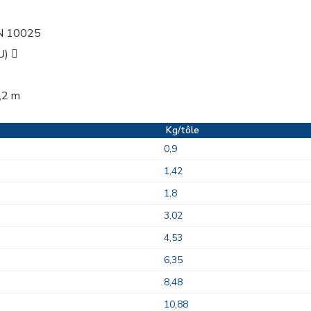
EN 10025
U) 
,2 m
Kg/tôle
0,9
1,42
1,8
3,02
4,53
6,35
8,48
10,88