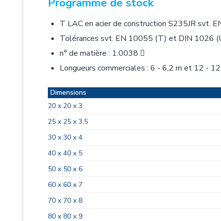
Programme de stock
T LAC en acier de construction S235JR svt. 
Tolérances svt. EN 10055 (T) et DIN 1026 (
n° de matière : 1.0038 
Longueurs commerciales : 6 - 6,2 m et 12 - 12
Dimensions
20 x 20 x 3
25 x 25 x 3,5
30 x 30 x 4
40 x 40 x 5
50 x 50 x 6
60 x 60 x 7
70 x 70 x 8
80 x 80 x 9