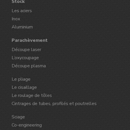
Stock
Les aciers
Inox
Aluminium
Parachèvement
Découpe laser
L’oxycoupage
Découpe plasma
Le pliage
Le cisaillage
Le roulage de tôles
Cintrages de tubes, profilés et poutrelles
Sciage
Co-engineering